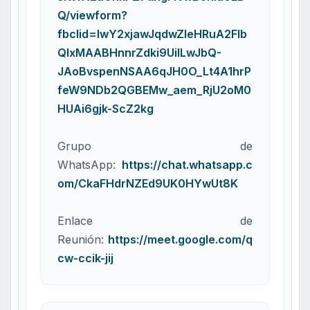
Q/viewform?
fbclid=IwY2xjawJqdwZleHRuA2Flb
QIxMAABHnnrZdki9UiILwJbQ-
JAoBvspenNSAA6qJH0O_Lt4A1hrP
feW9NDb2QGBEMw_aem_RjU2oM0
HUAi6gjk-ScZ2kg
Grupo de
WhatsApp:
https://chat.whatsapp.c
om/CkaFHdrNZEd9UK0HYwUt8K
Enlace de
Reunión:
https://meet.google.com/q
cw-ccik-jij