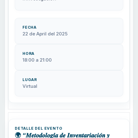
FECHA
22 de April del 2025
HORA
18:00 a 21:00
LUGAR
Virtual
DETALLE DEL EVENTO
🌍 “𝑴𝒆𝒕𝒐𝒅𝒐𝒍𝒐𝒈𝒊́𝒂 𝒅𝒆 𝑰𝒏𝒗𝒆𝒏𝒕𝒂𝒓𝒊𝒂𝒄𝒊𝒐́𝒏 𝒚