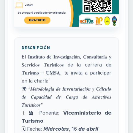
DESCRIPCIÓN
El 𝐈𝐧𝐬𝐭𝐢𝐭𝐮𝐭𝐨 𝐝𝐞 𝐈𝐧𝐯𝐞𝐬𝐭𝐢𝐠𝐚𝐜𝐢𝐨́𝐧, 𝐂𝐨𝐧𝐬𝐮𝐥𝐭𝐨𝐫𝐢́𝐚 𝐲
𝐒𝐞𝐫𝐯𝐢𝐜𝐢𝐨𝐬 𝐓𝐮𝐫𝐢́𝐬𝐭𝐢𝐜𝐨𝐬 de la carrera de
𝐓𝐮𝐫𝐢𝐬𝐦𝐨 – 𝐔𝐌𝐒𝐀, te invita a participar
en la charla:
🌍 “𝑴𝒆𝒕𝒐𝒅𝒐𝒍𝒐𝒈𝒊́𝒂 𝒅𝒆 𝑰𝒏𝒗𝒆𝒏𝒕𝒂𝒓𝒊𝒂𝒄𝒊𝒐́𝒏 𝒚 𝑪𝒂́𝒍𝒄𝒖𝒍𝒐
𝒅𝒆 𝑪𝒂𝒑𝒂𝒄𝒊𝒅𝒂𝒅 𝒅𝒆 𝑪𝒂𝒓𝒈𝒂 𝒅𝒆 𝑨𝒕𝒓𝒂𝒄𝒕𝒊𝒗𝒐𝒔
𝑻𝒖𝒓𝒊́𝒔𝒕𝒊𝒄𝒐𝒔”
👨🏫 Ponente: 𝗩𝗶𝗰𝗲𝗺𝗶𝗻𝗶𝘀𝘁𝗲𝗿𝗶𝗼 𝗱𝗲
𝗧𝘂𝗿𝗶𝘀𝗺𝗼
🗓 Fecha: 𝙈𝙞𝙚́𝙧𝙘𝙤𝙡𝙚𝙨, 16 𝙙𝙚 𝙖𝙗𝙧𝙞𝙡