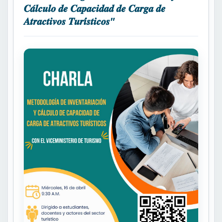
𝑪𝒂́𝒍𝒄𝒖𝒍𝒐 𝒅𝒆 𝑪𝒂𝒑𝒂𝒄𝒊𝒅𝒂𝒅 𝒅𝒆 𝑪𝒂𝒓𝒈𝒂 𝒅𝒆
𝑨𝒕𝒓𝒂𝒄𝒕𝒊𝒗𝒐𝒔 𝑻𝒖𝒓𝒊́𝒔𝒕𝒊𝒄𝒐𝒔”