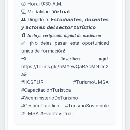
🕤 Hora: 9:30 A.M.
💻 Modalidad: 𝗩𝗶𝗿𝘁𝘂𝗮𝗹
👥 Dirigido a: 𝙀𝙨𝙩𝙪𝙙𝙞𝙖𝙣𝙩𝙚𝙨, 𝙙𝙤𝙘𝙚𝙣𝙩𝙚𝙨
𝙮 𝙖𝙘𝙩𝙤𝙧𝙚𝙨 𝙙𝙚𝙡 𝙨𝙚𝙘𝙩𝙤𝙧 𝙩𝙪𝙧𝙞́𝙨𝙩𝙞𝙘𝙤
📄 𝑰𝒏𝒄𝒍𝒖𝒚𝒆 𝒄𝒆𝒓𝒕𝒊𝒇𝒊𝒄𝒂𝒅𝒐 𝒅𝒊𝒈𝒊𝒕𝒂𝒍 𝒅𝒆 𝒂𝒔𝒊𝒔𝒕𝒆𝒏𝒄𝒊𝒂
✅ ¡No dejes pasar esta oportunidad
única de formación!
📲 𝐈𝐧𝐬𝐜𝐫𝐢́𝐛𝐞𝐭𝐞 𝐚𝐪𝐮𝐢́:
https://forms.gle/hMYewQaRAcMNUeX
a9
#IICSTUR #TurismoUMSA
#CapacitaciónTurística
#ViceministerioDeTurismo
#GestiónTurística #TurismoSostenible
#UMSA #EventoVirtual