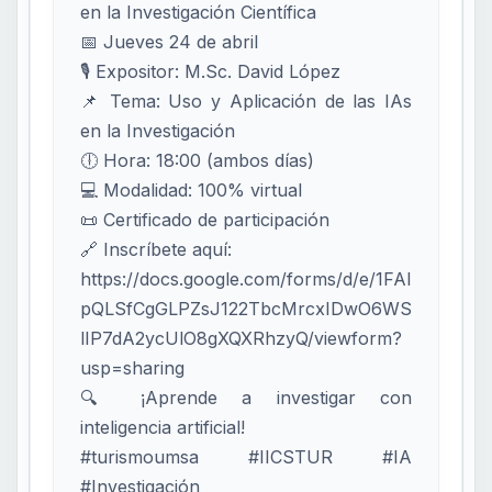
en la Investigación Científica
📅 Jueves 24 de abril
🎙️ Expositor: M.Sc. David López
📌 Tema: Uso y Aplicación de las IAs
en la Investigación
🕕 Hora: 18:00 (ambos días)
💻 Modalidad: 100% virtual
📜 Certificado de participación
🔗 Inscríbete aquí:
https://docs.google.com/forms/d/e/1FAI
pQLSfCgGLPZsJ122TbcMrcxIDwO6WS
lIP7dA2ycUlO8gXQXRhzyQ/viewform?
usp=sharing
🔍 ¡Aprende a investigar con
inteligencia artificial!
#turismoumsa #IICSTUR #IA
#Investigación